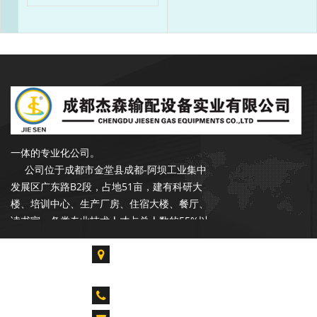
成都杰森成立于2002年9月，注册资本
3500万元，是一家专注于石油、天然气行业
输配产品的开发、设计、生产、销售和服务于
一体的专业化公司。
公司位于成都市金堂县成都-阿坝工业集中
发展区广东路B2段，占地51亩，建有科研大
楼、培训中心、生产厂房、住宿大楼、餐厅、
读书室。各类专业技术人才占总人数的55%以
上，拥有各类生产、检验、试验设备300余台
套，具备年产20000台套设备的能力。是中石
成都市金堂县淮口镇成都-阿坝工业集中发展区广
油合格供应商，昆仑燃气优秀供应商，公司在
东路B2段
长庆油田、青海油田、新疆油田、华北油田、
CALL US : 028-85739061 028-84917955
胜利油田、辽河油田、设有销售和服务网点。