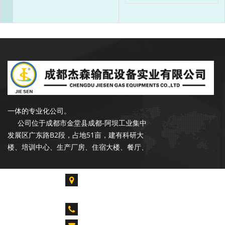
成都杰森成立于2002年9月，注册资本
3500万元，是一家专注于石油、天然气行业
输配产品的开发、设计、生产、销售和服务于
一体的专业化公司。
公司位于成都市金堂县成都-阿坝工业集中
发展区广东路B2段，占地51亩，建有科研大
楼、培训中心、生产厂房、住宿大楼、餐厅、
读书室。各类专业技术人才占总人数的55%以
上，拥有各类生产、检验、试验设备300余台
成都市金堂县淮口镇成都-阿坝工业集中发展区广
套，具备年产20000台套设备的能力。是中石
东路B2段
油合格供应商，昆仑燃气优秀供应商，公司在
长庆油田、青海油田、新疆油田、华北油田、
CALL US : 028-85739061 028-84917955
胜利油田、辽河油田、设有销售和服务网点。