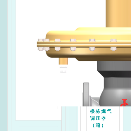
城市门站
楼栋调压
计量箱
楼栋燃气
调压器
（箱）