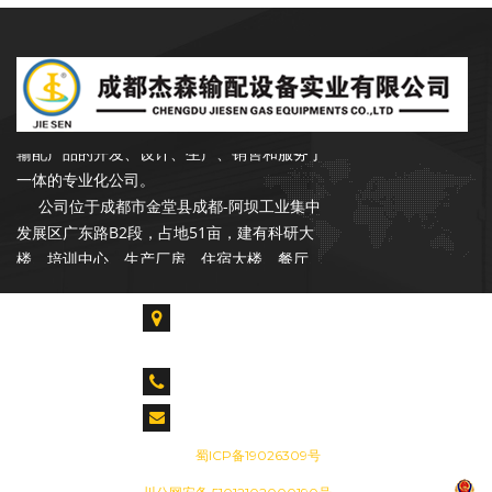
成都杰森成立于2002年9月，注册资本
3500万元，是一家专注于石油、天然气行业
输配产品的开发、设计、生产、销售和服务于
一体的专业化公司。
公司位于成都市金堂县成都-阿坝工业集中
发展区广东路B2段，占地51亩，建有科研大
楼、培训中心、生产厂房、住宿大楼、餐厅、
读书室。各类专业技术人才占总人数的55%以
上，拥有各类生产、检验、试验设备300余台
成都市金堂县淮口镇成都-阿坝工业集中发展区广
套，具备年产20000台套设备的能力。是中石
东路B2段
油合格供应商，昆仑燃气优秀供应商，公司在
CALL US : 028-85739061 028-84917955
长庆油田、青海油田、新疆油田、华北油田、
胜利油田、辽河油田、设有销售和服务网点。
cdjiesen@163.com
备案号：
蜀ICP备19026309号
成都杰森成立于2002年9月，注册资本