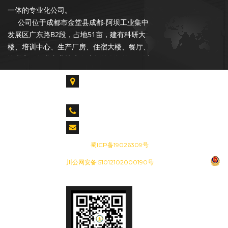
一体的专业化公司。
公司位于成都市金堂县成都-阿坝工业集中
发展区广东路B2段，占地51亩，建有科研大
楼、培训中心、生产厂房、住宿大楼、餐厅、
读书室。各类专业技术人才占总人数的55%以
上，拥有各类生产、检验、试验设备300余台
成都市金堂县淮口镇成都-阿坝工业集中发展区广
套，具备年产20000台套设备的能力。是中石
东路B2段
油合格供应商，昆仑燃气优秀供应商，公司在
长庆油田、青海油田、新疆油田、华北油田、
CALL US : 028-85739061 028-84917955
胜利油田、辽河油田、设有销售和服务网点。
cdjiesen@163.com
成都杰森成立于2002年9月，注册资本
备案号：
蜀ICP备19026309号
3500万元，是一家专注于石油、天然气行业
川公网安备 51012102000190号
输配产品的开发、设计、生产、销售和服务于
一体的专业化公司。
公司位于成都市金堂县成都-阿坝工业集中
发展区广东路B2段，占地51亩，建有科研大
楼、培训中心、生产厂房、住宿大楼、餐厅、