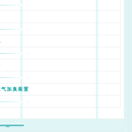
统
器
燃气加臭装置