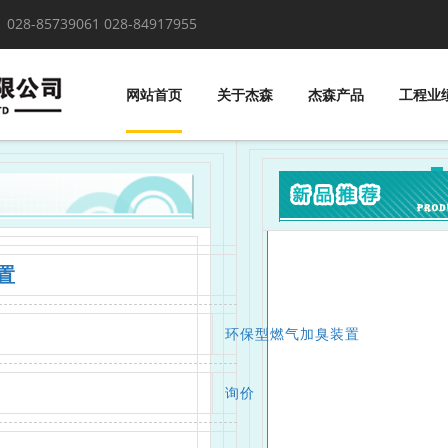
！
028-85739061 028-84917955
网站首页
关于杰森
杰森产品
工程业
置
环保型燃气加臭装置
询价