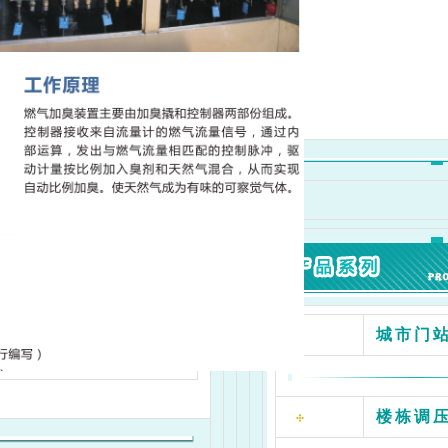
城市门
楼栋调