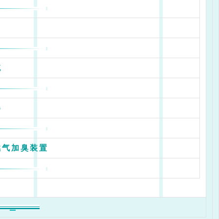
统
器
燃气加臭装置