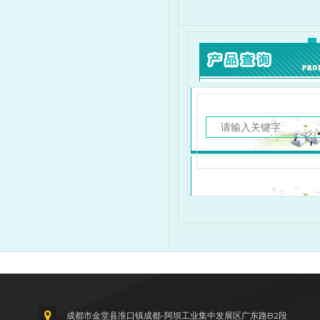
3
0.4
58
58
58
成都市金堂县淮口镇成都-阿坝工业集中发展区广东路B2段