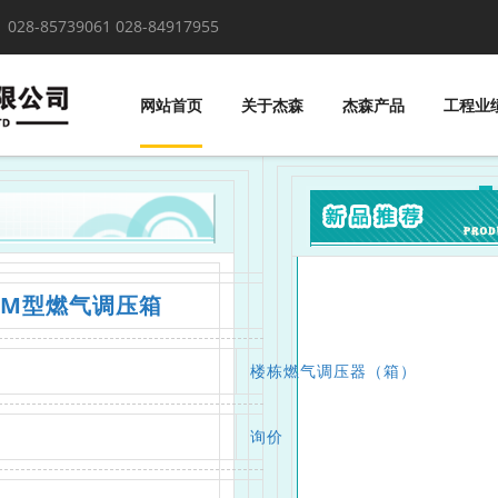
！
028-85739061 028-84917955
网站首页
关于杰森
杰森产品
工程业
**JM型燃气调压箱
楼栋燃气调压器（箱）
询价