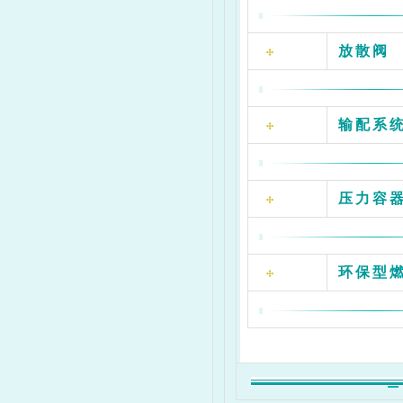
放散阀
3
0.4
输配系
83
压力容
83
83
环保型
83