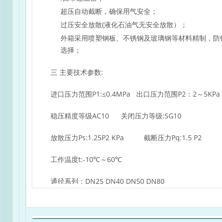
超压自动截断，确保用气安全；
过压安全放散(液化石油气无安全放散）；
外箱采用喷塑钢板、不锈钢及玻璃钢等材料精制，防
选择；
三 主要技术参数:
进口压力范围P1:≤0.4MPa 出口压力范围P2：2～5KP
稳压精度等级AC10 关闭压力等级:SG10
放散压力Ps:1.25P2 KPa 截断压力Pq:1.5 P2
工作温度t:-10℃～60℃
通径系列：DN25 DN40 DN50 DN80
RX**/0.4C-**JM型燃气调压箱，由进出口球阀、
咀、电伴热装置、外箱及外箱承架等组成。