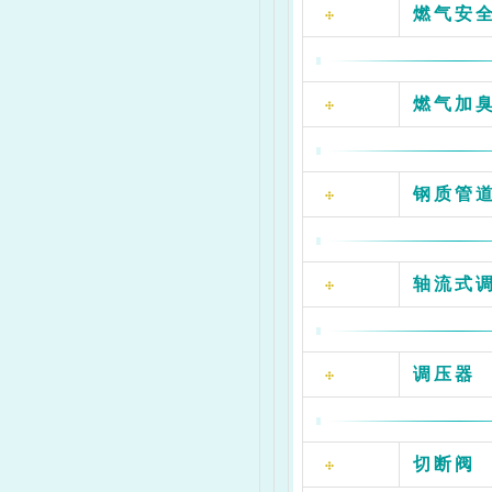
燃气安
105
燃气加
105
钢质管道
105
105
轴流式
调压器
切断阀