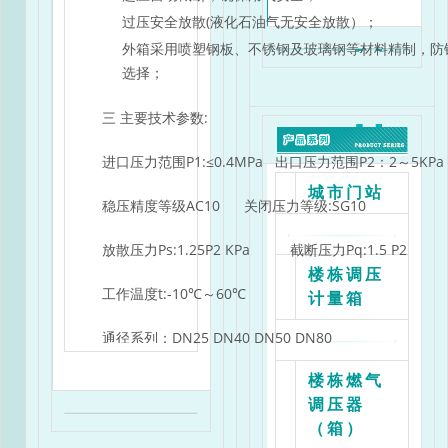
过压安全放散(液化石油气无安全放散）；
外箱采用喷塑钢板、不锈钢及玻璃钢等材料精制，防
选择；
三 主要技术参数:
进口压力范围P1:≤0.4MPa 出口压力范围P2：2～5KP
城市门站
稳压精度等级AC10 关闭压力等级:SG10
放散压力Ps:1.25P2 KPa 截断压力Pq:1.5 P2
楼栋调压
工作温度t:-10℃～60℃
计量箱
通径系列：DN25 DN40 DN50 DN80
RX**/0.4C-**JM型燃气调压箱，由进出口球阀、
楼栋燃气
咀、电伴热装置、外箱及外箱承架等组成。
调压器
（箱）