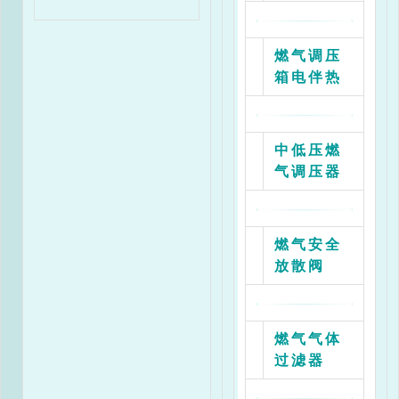
注：球阀DN25、DN40、DN50规格的压力等级为1.0M
RX**/0.4A-**JM型调压箱外形图
燃气调压
箱电伴热
流量表
RX80/0.4A-50JM流量表
中低压燃
气调压器
燃气安全
放散阀
出
进口压力Mpa
口
压
燃气气体
力
0.02
0.05
0.1
0.2
0.3
过滤器
Kpa