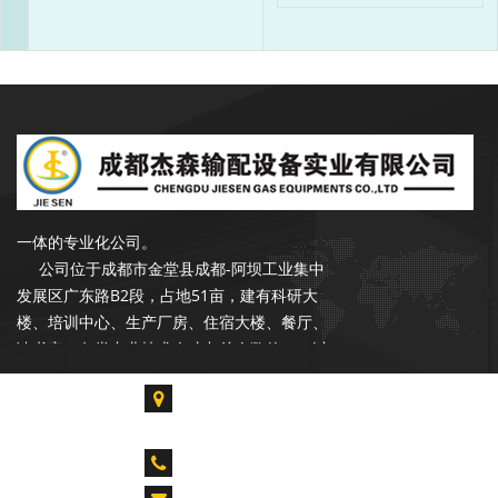
5
18
24
35
45
53
成都杰森成立于2002年9月，注册资本
3500万元，是一家专注于石油、天然气行业
输配产品的开发、设计、生产、销售和服务于
一体的专业化公司。
公司位于成都市金堂县成都-阿坝工业集中
发展区广东路B2段，占地51亩，建有科研大
楼、培训中心、生产厂房、住宿大楼、餐厅、
读书室。各类专业技术人才占总人数的55%以
上，拥有各类生产、检验、试验设备300余台
套，具备年产20000台套设备的能力。是中石
成都市金堂县淮口镇成都-阿坝工业集中发展区广
油合格供应商，昆仑燃气优秀供应商，公司在
东路B2段
长庆油田、青海油田、新疆油田、华北油田、
CALL US : 028-85739061 028-84917955
胜利油田、辽河油田、设有销售和服务网点。