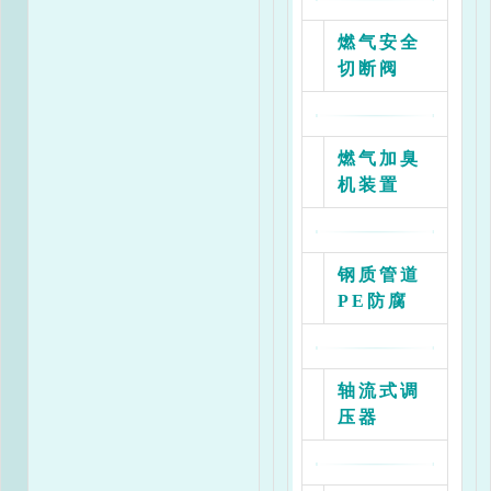
2
36
43
64
87
93
燃气安全
切断阀
3
36
42
64
87
93
燃气加臭
4
32
42
64
87
93
机装置
5
32
42
64
87
93
钢质管道
PE防腐
RX60/0.4A-40JM流量表
轴流式调
压器
出
进口压力Mpa