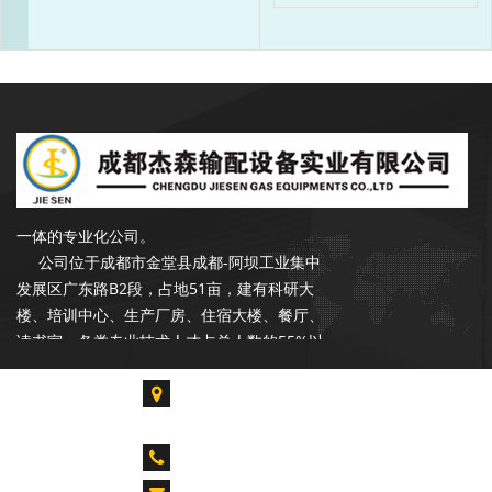
成都杰森成立于2002年9月，注册资本
3500万元，是一家专注于石油、天然气行业
输配产品的开发、设计、生产、销售和服务于
一体的专业化公司。
公司位于成都市金堂县成都-阿坝工业集中
发展区广东路B2段，占地51亩，建有科研大
楼、培训中心、生产厂房、住宿大楼、餐厅、
读书室。各类专业技术人才占总人数的55%以
上，拥有各类生产、检验、试验设备300余台
套，具备年产20000台套设备的能力。是中石
成都市金堂县淮口镇成都-阿坝工业集中发展区广
油合格供应商，昆仑燃气优秀供应商，公司在
东路B2段
长庆油田、青海油田、新疆油田、华北油田、
CALL US : 028-85739061 028-84917955
胜利油田、辽河油田、设有销售和服务网点。