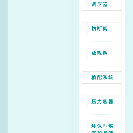
调压器
切断阀
四、型号说明
RGL-1.6/50ZD
放散阀
RGL--燃气过滤器
1.6---公称压力
50----公称通径
输配系统
Z----- 结构形式{Z型直通式，Y型交叉式，G型角式}
D----- 滤芯数量{D为单滤芯，S为单双滤芯}
压力容器
环保型燃