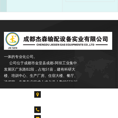
成都杰森成立于2002年9月，注册资本
3500万元，是一家专注于石油、天然气行业
输配产品的开发、设计、生产、销售和服务于
一体的专业化公司。
公司位于成都市金堂县成都-阿坝工业集中
发展区广东路B2段，占地51亩，建有科研大
楼、培训中心、生产厂房、住宿大楼、餐厅、
读书室。各类专业技术人才占总人数的55%以
上，拥有各类生产、检验、试验设备300余台
套，具备年产20000台套设备的能力。是中石
成都市金堂县淮口镇成都-阿坝工业集中发展区广
油合格供应商，昆仑燃气优秀供应商，公司在
东路B2段
长庆油田、青海油田、新疆油田、华北油田、
CALL US : 028-85739061 028-84917955
胜利油田、辽河油田、设有销售和服务网点。