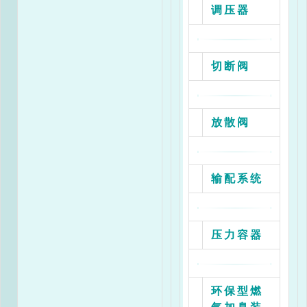
调压器
四、型号说明
切断阀
RGL-1.6/50ZD
RGL--燃气过滤器
1.6---公称压力
50----公称通径
放散阀
Z----- 结构形式{Z型直通式，Y型交叉式，G型角式}
D----- 滤芯数量{D为单滤芯，S为单双滤芯}
输配系统
压力容器
环保型燃