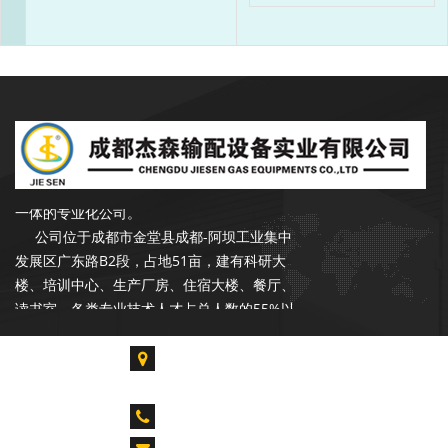
成都杰森成立于2002年9月，注册资本
3500万元，是一家专注于石油、天然气行业
输配产品的开发、设计、生产、销售和服务于
一体的专业化公司。
公司位于成都市金堂县成都-阿坝工业集中
发展区广东路B2段，占地51亩，建有科研大
楼、培训中心、生产厂房、住宿大楼、餐厅、
读书室。各类专业技术人才占总人数的55%以
上，拥有各类生产、检验、试验设备300余台
套，具备年产20000台套设备的能力。是中石
成都市金堂县淮口镇成都-阿坝工业集中发展区广
油合格供应商，昆仑燃气优秀供应商，公司在
东路B2段
长庆油田、青海油田、新疆油田、华北油田、
CALL US : 028-85739061 028-84917955
胜利油田、辽河油田、设有销售和服务网点。