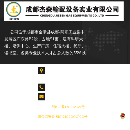
成都杰森成立于2002年9月，注册资本
3500万元，是一家专注于石油、天然气行业
输配产品的开发、设计、生产、销售和服务于
一体的专业化公司。
公司位于成都市金堂县成都-阿坝工业集中
发展区广东路B2段，占地51亩，建有科研大
楼、培训中心、生产厂房、住宿大楼、餐厅、
读书室。各类专业技术人才占总人数的55%以
上，拥有各类生产、检验、试验设备300余台
套，具备年产20000台套设备的能力。是中石
成都市金堂县淮口镇成都-阿坝工业集中发展区广
油合格供应商，昆仑燃气优秀供应商，公司在
东路B2段
长庆油田、青海油田、新疆油田、华北油田、
胜利油田、辽河油田、设有销售和服务网点。
CALL US : 028-85739061 028-84917955
cdjiesen@163.com
成都杰森成立于2002年9月，注册资本
备案号：
蜀ICP备19026309号
3500万元，是一家专注于石油、天然气行业
输配产品的开发、设计、生产、销售和服务于
川公网安备 51012102000190号
一体的专业化公司。
公司位于成都市金堂县成都-阿坝工业集中