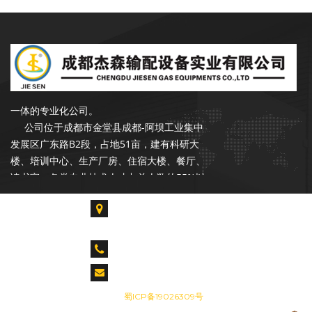
成都杰森成立于2002年9月，注册资本
3500万元，是一家专注于石油、天然气行业
输配产品的开发、设计、生产、销售和服务于
一体的专业化公司。
公司位于成都市金堂县成都-阿坝工业集中
发展区广东路B2段，占地51亩，建有科研大
楼、培训中心、生产厂房、住宿大楼、餐厅、
读书室。各类专业技术人才占总人数的55%以
上，拥有各类生产、检验、试验设备300余台
套，具备年产20000台套设备的能力。是中石
成都市金堂县淮口镇成都-阿坝工业集中发展区广
油合格供应商，昆仑燃气优秀供应商，公司在
东路B2段
长庆油田、青海油田、新疆油田、华北油田、
CALL US : 028-85739061 028-84917955
胜利油田、辽河油田、设有销售和服务网点。
cdjiesen@163.com
成都杰森成立于2002年9月，注册资本
备案号：
蜀ICP备19026309号
3500万元，是一家专注于石油、天然气行业