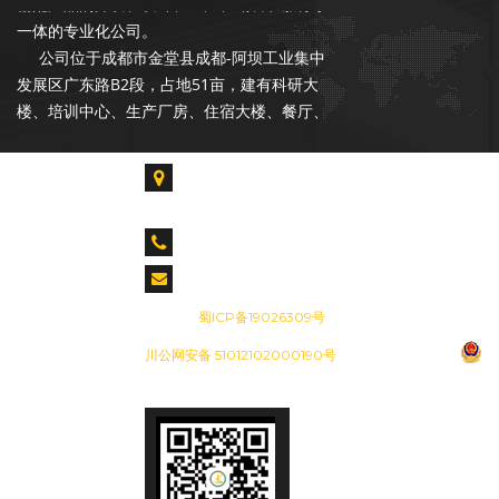
输配产品的开发、设计、生产、销售和服务于
一体的专业化公司。
公司位于成都市金堂县成都-阿坝工业集中
发展区广东路B2段，占地51亩，建有科研大
楼、培训中心、生产厂房、住宿大楼、餐厅、
读书室。各类专业技术人才占总人数的55%以
上，拥有各类生产、检验、试验设备300余台
成都市金堂县淮口镇成都-阿坝工业集中发展区广
套，具备年产20000台套设备的能力。是中石
东路B2段
油合格供应商，昆仑燃气优秀供应商，公司在
长庆油田、青海油田、新疆油田、华北油田、
CALL US : 028-85739061 028-84917955
胜利油田、辽河油田、设有销售和服务网点。
cdjiesen@163.com
备案号：
蜀ICP备19026309号
成都杰森成立于2002年9月，注册资本
3500万元，是一家专注于石油、天然气行业
川公网安备 51012102000190号
输配产品的开发、设计、生产、销售和服务于
一体的专业化公司。
公司位于成都市金堂县成都-阿坝工业集中
发展区广东路B2段，占地51亩，建有科研大
楼、培训中心、生产厂房、住宿大楼、餐厅、