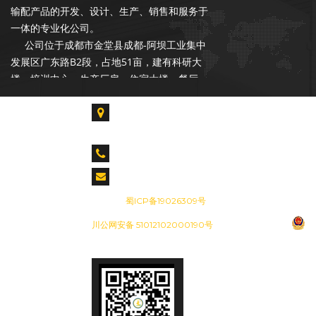
输配产品的开发、设计、生产、销售和服务于
一体的专业化公司。
公司位于成都市金堂县成都-阿坝工业集中
发展区广东路B2段，占地51亩，建有科研大
楼、培训中心、生产厂房、住宿大楼、餐厅、
读书室。各类专业技术人才占总人数的55%以
上，拥有各类生产、检验、试验设备300余台
成都市金堂县淮口镇成都-阿坝工业集中发展区广
套，具备年产20000台套设备的能力。是中石
东路B2段
油合格供应商，昆仑燃气优秀供应商，公司在
CALL US : 028-85739061 028-84917955
长庆油田、青海油田、新疆油田、华北油田、
cdjiesen@163.com
胜利油田、辽河油田、设有销售和服务网点。
备案号：
蜀ICP备19026309号
成都杰森成立于2002年9月，注册资本
川公网安备 51012102000190号
3500万元，是一家专注于石油、天然气行业
输配产品的开发、设计、生产、销售和服务于
一体的专业化公司。
公司位于成都市金堂县成都-阿坝工业集中
发展区广东路B2段，占地51亩，建有科研大
楼、培训中心、生产厂房、住宿大楼、餐厅、