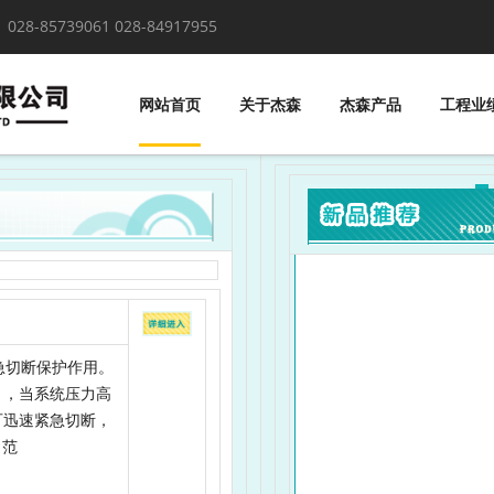
！
028-85739061 028-84917955
网站首页
关于杰森
杰森产品
工程业
急切断保护作用。
），当系统压力高
可迅速紧急切断，
力范