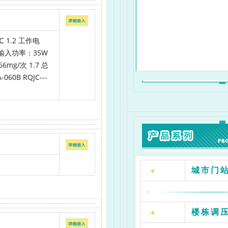
 1.2 工作电
最大输入功率：35W
mg/次 1.7 总
0B RQJC---
城市门
楼栋调