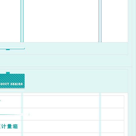
站
压计量箱