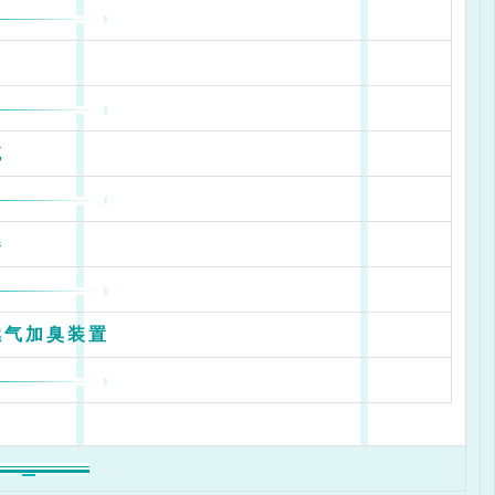
统
器
燃气加臭装置