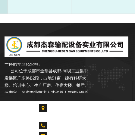
成都杰森成立于2002年9月，注册资本
3500万元，是一家专注于石油、天然气行业
输配产品的开发、设计、生产、销售和服务于
一体的专业化公司。
公司位于成都市金堂县成都-阿坝工业集中
发展区广东路B2段，占地51亩，建有科研大
楼、培训中心、生产厂房、住宿大楼、餐厅、
读书室。各类专业技术人才占总人数的55%以
上，拥有各类生产、检验、试验设备300余台
套，具备年产20000台套设备的能力。是中石
成都市金堂县淮口镇成都-阿坝工业集中发展区广
油合格供应商，昆仑燃气优秀供应商，公司在
东路B2段
长庆油田、青海油田、新疆油田、华北油田、
CALL US : 028-85739061 028-84917955
胜利油田、辽河油田、设有销售和服务网点。