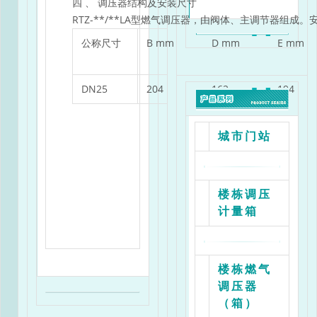
四 、 调压器结构及安装尺寸
RTZ-**/**LA型燃气调压器，由阀体、主调节器组成
公称尺寸
B mm
D mm
E mm
DN25
204
162
194
城市门站
楼栋调压
计量箱
楼栋燃气
调压器
（箱）