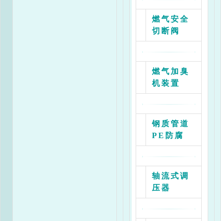
流量
3
燃气安全
m
/h
0.07
0.08
0.10
0.13
0
切断阀
出口
压力
kpa
燃气加臭
1
150
180
200
205
2
机装置
2
170
200
220
225
2
3
220
250
260
265
2
钢质管道
PE防腐
5
247
268
280
285
2
8
214
244
290
300
3
轴流式调
10
192
228
300
310
3
压器