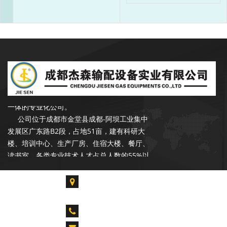
成都杰森成立于2002年9月，注册资本
3500万元，是一家专注于石油、天然气行业
输配产品的开发、设计、生产、销售和服务于
一体的专业化公司。
公司位于成都市金堂县成都-阿坝工业集中
发展区广东路B2段，占地51亩，建有科研大
楼、培训中心、生产厂房、住宿大楼、餐厅、
读书室。各类专业技术人才占总人数的55%以
上，拥有各类生产、检验、试验设备300余台
套，具备年产20000台套设备的能力。是中石
成都市金堂县淮口镇成都-阿坝工业集中发展区广
油合格供应商，昆仑燃气优秀供应商，公司在
东路B2段
长庆油田、青海油田、新疆油田、华北油田、
CALL US : 028-85739061 028-84917955
胜利油田、辽河油田、设有销售和服务网点。