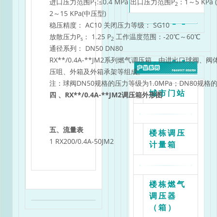
进口压力范围P
:≤0.4 MPa 出口压力范围P
：1～5 KPa
1
2
2～15 KPa(中压型)
稳压精度： AC10 关闭压力等级： SG10
放散压力P
： 1.25 P
工作温度范围：-20℃～60℃
s
2
通径系列： DN50 DN80
RX**/0.4A-**JM2系列燃气调压箱，由进出口球
压咀、外箱及外箱承架等组成。
注：球阀DN50规格的压力等级为1.0MPa；DN80规格的
城市门站
四 、RX**/0.4A-**JM2调压箱外形图
五、流量表
楼栋调压
1 RX200/0.4A-50JM2
计量箱
进口压力Mpa
楼栋燃气
调压器
流量
（箱）
m3/h