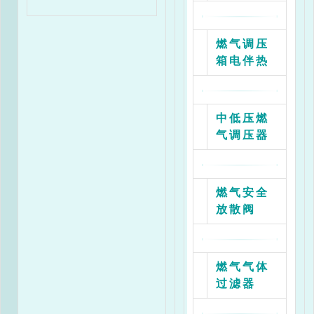
0.07
0.08
0.10
0.13
0
出口
压力
燃气调压
kpa
箱电伴热
1
108
112
117
130
1
2
126
135
144
185
2
中低压燃
3
160
180
200
225
2
气调压器
5
170
190
210
235
2
燃气安全
放散阀
2 RX300/0.4A-80JM2
燃气气体
进口压力MPa
过滤器